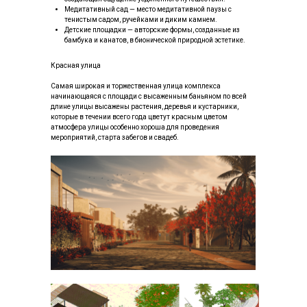
Медитативный сад — место медитативной паузы с
тенистым садом, ручейками и диким камнем.
Детские площадки — авторские формы, созданные из
бамбука и канатов, в бионической природной эстетике.
Красная улица
Самая широкая и торжественная улица комплекса
начинающаяся с площади с высаженным баньяном по всей
длине улицы высажены растения, деревья и кустарники,
которые в течении всего года цветут красным цветом
атмосфера улицы особенно хороша для проведения
мероприятий, старта забегов и свадеб.