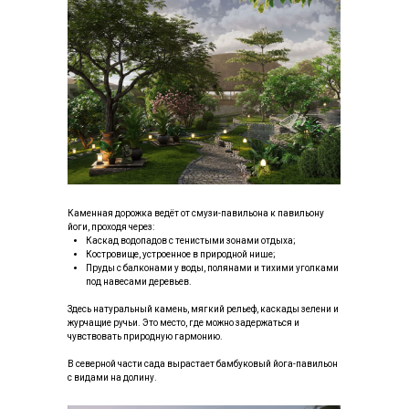
Каменная дорожка ведёт от смузи-павильона к павильону
йоги, проходя через:
Каскад водопадов с тенистыми зонами отдыха;
Костровище, устроенное в природной нише;
Пруды с балконами у воды, полянами и тихими уголками
под навесами деревьев.
Здесь натуральный камень, мягкий рельеф, каскады зелени и
журчащие ручьи. Это место, где можно задержаться и
чувствовать природную гармонию.
В северной части сада вырастает бамбуковый йога-павильон
с видами на долину.