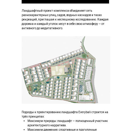
Ландшафтный проект комплекса объединяет сеть
разнохарактерных улиц, садов, водных каскадов и тихих
рекреаций, приглашая к неспешному исследованию. Каждая
дорожка и каждый уголок несут в себе свою атмосферу — от
активного до медитативного.
Подходы к проектированию ландшафта Everybali строится на
трёх принципах:
Максимум природы: ландшафт — полноценный участник
архитектурного нарратива.
Максимум движения: спортивные и прогулочные