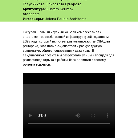
Голубчикова, Елизавета Суворова
Архитектура:
Rustam Kerimov
Architects
Интерьеры:
Jelena Paunic Architects
Everybali — самый крупный на Бали комплекс вилл и
апартаментов с собственной инфраструктурой по данным
2025 года, который включает разнотипное жилье, СПА, два
ресторана, йога-павильон, спортзал и разную другую
архитектуру общего пользования и даже храм. В
ландшафтном проекте мы разработали улицы и площади для
разного вида отдыха и работы, йога-павильон и систему
ручьев и водоемов.