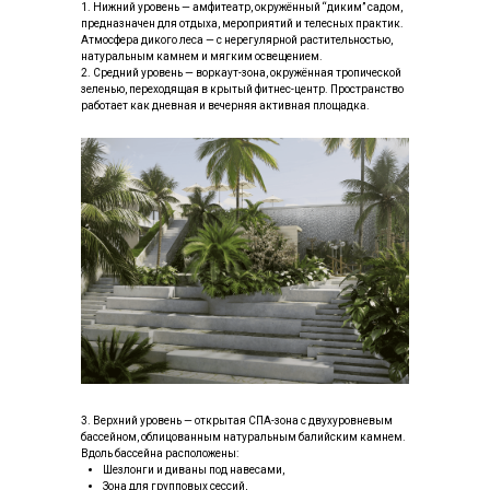
1. Нижний уровень — амфитеатр, окружённый “диким” садом,
предназначен для отдыха, мероприятий и телесных практик.
Атмосфера дикого леса — с нерегулярной растительностью,
натуральным камнем и мягким освещением.
2. Средний уровень — воркаут-зона, окружённая тропической
зеленью, переходящая в крытый фитнес-центр. Пространство
работает как дневная и вечерняя активная площадка.
3. Верхний уровень — открытая СПА-зона с двухуровневым
бассейном, облицованным натуральным балийским камнем.
Вдоль бассейна расположены:
Шезлонги и диваны под навесами,
Зона для групповых сессий,