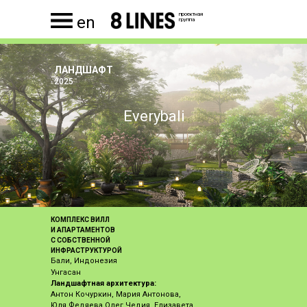
проектная
en
группа
ЛАНДШАФТ
2025
Everybali
КОМПЛЕКС ВИЛЛ
И АПАРТАМЕНТОВ
С СОБСТВЕННОЙ
ИНФРАСТРУКТУРОЙ
Бали, Индонезия
Унгасан
Ландшафтная архитектура:
Антон Кочуркин, Мария Антонова,
Юля Федяева Олег Чедия, Елизавета