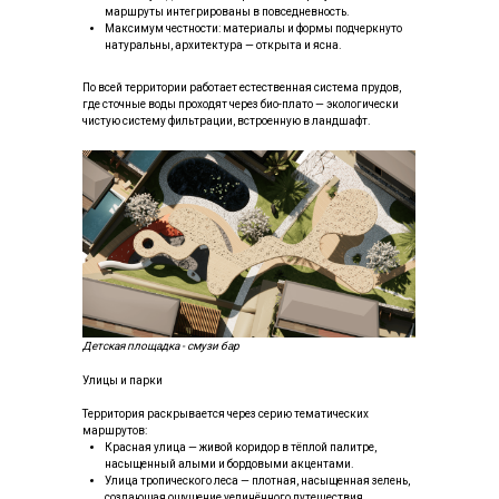
маршруты интегрированы в повседневность.
Максимум честности: материалы и формы подчеркнуто
натуральны, архитектура — открыта и ясна.
По всей территории работает естественная система прудов,
где сточные воды проходят через био-плато — экологически
чистую систему фильтрации, встроенную в ландшафт.
Детская площадка - смузи бар
Улицы и парки
Территория раскрывается через серию тематических
маршрутов:
Красная улица — живой коридор в тёплой палитре,
насыщенный алыми и бордовыми акцентами.
Улица тропического леса — плотная, насыщенная зелень,
создающая ощущение уединённого путешествия.